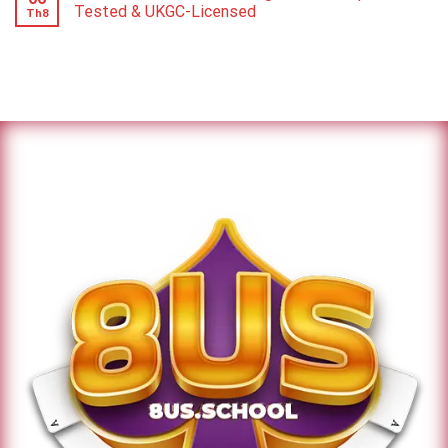
Tested & UKGC-Licensed
Th8