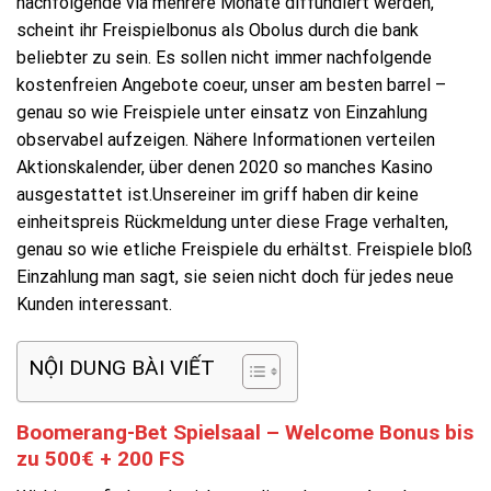
nachfolgende via mehrere Monate diffundiert werden,
scheint ihr Freispielbonus als Obolus durch die bank
beliebter zu sein. Es sollen nicht immer nachfolgende
kostenfreien Angebote coeur, unser am besten barrel –
genau so wie Freispiele unter einsatz von Einzahlung
observabel aufzeigen.
Nähere Informationen verteilen
Aktionskalender, über denen 2020 so manches Kasino
ausgestattet ist.Unsereiner im griff haben dir keine
einheitspreis Rückmeldung unter diese Frage verhalten,
genau so wie etliche Freispiele du erhältst. Freispiele bloß
Einzahlung man sagt, sie seien nicht doch für jedes neue
Kunden interessant.
NỘI DUNG BÀI VIẾT
Boomerang-Bet Spielsaal – Welcome Bonus bis
zu 500€ + 200 FS