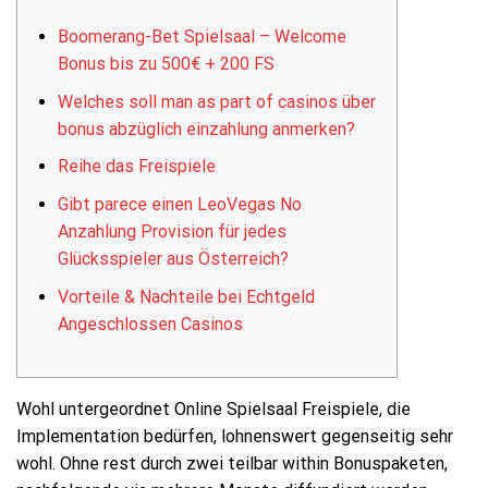
Boomerang-Bet Spielsaal – Welcome
Bonus bis zu 500€ + 200 FS
Welches soll man as part of casinos über
bonus abzüglich einzahlung anmerken?
Reihe das Freispiele
Gibt parece einen LeoVegas No
Anzahlung Provision für jedes
Glücksspieler aus Österreich?
Vorteile & Nachteile bei Echtgeld
Angeschlossen Casinos
Wohl untergeordnet Online Spielsaal Freispiele, die
Implementation bedürfen, lohnenswert gegenseitig sehr
wohl. Ohne rest durch zwei teilbar within Bonuspaketen,