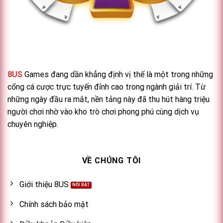
8US
Games đang dần khẳng định vị thế là một trong những
cổng cá cược trực tuyến đỉnh cao trong ngành giải trí. Từ
những ngày đầu ra mắt, nền tảng này đã thu hút hàng triệu
người chơi nhờ vào kho trò chơi phong phú cùng dịch vụ
chuyên nghiệp.
VỀ CHÚNG TÔI
Giới thiệu 8US
Chính sách bảo mật