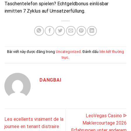
Taschentelefon spielen? Echtgeldbonus einlösbar
inmitten 7 Zyklus auf Umsatzerfüllung.
Bài viết này được đăng trong
Uncategorized
. Đánh dấu
liên kết thường
trực
.
DANGBAI
LeoVegas Casino ᐉ
Les ecellents vraiment de la
Maklercourtage 2026
journee en tenant distraire
Erfahrungen unter anderem