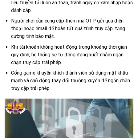
liệu truyền tải luôn an toàn, tránh nguy cơ xâm nhập hoặc
đánh cắp.
Người chơi cần cung cấp thêm mã OTP gửi qua điện
thoại hoặc email để hoàn tất quá trình truy cập, tăng
cường tính bảo mật.
Khi tài khoản không hoạt động trong khoảng thời gian
quy định, hệ thống sẽ tự động đăng xuất nhằm ngăn
chặn truy cập trái phép.
Cổng game khuyến khích thành viên sử dụng mật khẩu
mạnh và chủ động thay đổi thường xuyên để ngăn chặn
truy cập trái phép.