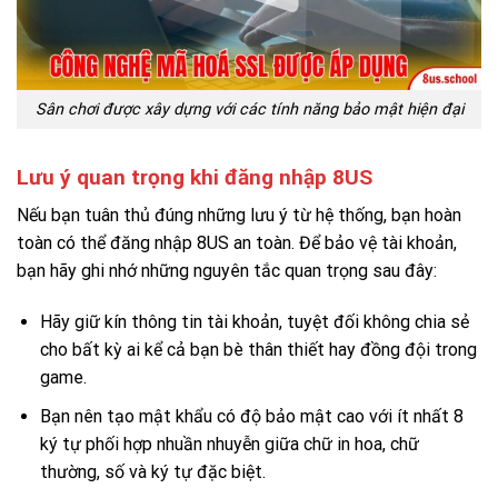
Sân chơi được xây dựng với các tính năng bảo mật hiện đại
Lưu ý quan trọng khi đăng nhập 8US
Nếu bạn tuân thủ đúng những lưu ý từ hệ thống, bạn hoàn
toàn có thể đăng nhập 8US an toàn. Để bảo vệ tài khoản,
bạn hãy ghi nhớ những nguyên tắc quan trọng sau đây:
Hãy giữ kín thông tin tài khoản, tuyệt đối không chia sẻ
cho bất kỳ ai kể cả bạn bè thân thiết hay đồng đội trong
game.
Bạn nên tạo mật khẩu có độ bảo mật cao với ít nhất 8
ký tự phối hợp nhuần nhuyễn giữa chữ in hoa, chữ
thường, số và ký tự đặc biệt.