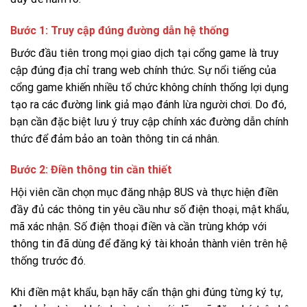
Bước 1: Truy cập đúng đường dẫn hệ thống
Bước đầu tiên trong mọi giao dịch tại cổng game là truy
cập đúng địa chỉ trang web chính thức. Sự nổi tiếng của
cổng game khiến nhiều tổ chức không chính thống lợi dụng
tạo ra các đường link giả mạo đánh lừa người chơi. Do đó,
bạn cần đặc biệt lưu ý truy cập chính xác đường dẫn chính
thức để đảm bảo an toàn thông tin cá nhân.
Bước 2: Điền thông tin cần thiết
Hội viên cần chọn mục đăng nhập 8US và thực hiện điền
đầy đủ các thông tin yêu cầu như số điện thoại, mật khẩu,
mã xác nhận. Số điện thoại điền và cần trùng khớp với
thông tin đã dùng để đăng ký tài khoản thành viên trên hệ
thống trước đó.
Khi điền mật khẩu, bạn hãy cẩn thận ghi đúng từng ký tự,